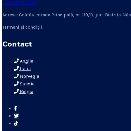
+40.756.911.428
Adresa: Coldău, strada Principală, nr. 119/D, jud. Bistrița-N
Termeni și condiții
Contact
Anglia
Italia
Norvegia
Suedia
Belgia