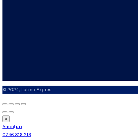
© 2024, Latino Expres
«
Anunțuri
0746 316 213