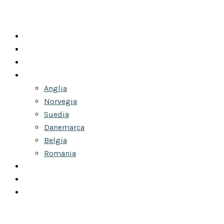
ACASĂ
DESPRE NOI
ANUNȚURI
TRANSPORT PERSOANE
Anglia
Norvegia
Suedia
Danemarca
Belgia
Romania
COLETE
ÎNCHIRIERI AUTOCARE
CONTACT