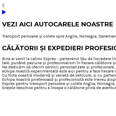
VEZI AICI AUTOCARELE NOASTRE
Transport persoane și colete spre Anglia, Norvegia, Danemarc
CĂLĂTORII ȘI EXPEDIERI PROFES
Bine ai venit la Latino Expres - partenerul tău de încredere 
tale, punând pasiune și profesionalism în fiecare călătorie ș
Ne dedicăm să oferim servicii personalizate și profesionale, 
echipa noastră experimentată este aici pentru a face fiecare 
Cu flota noastră modernă și variată de vehicule, și cu partene
Echipa noastră prietenoasă și profesionistă este mereu disponi
Expres pentru transport persoane și colete Anglia, Norvegia, D
brațele deschise pentru a începe o călătorie plină de aventură