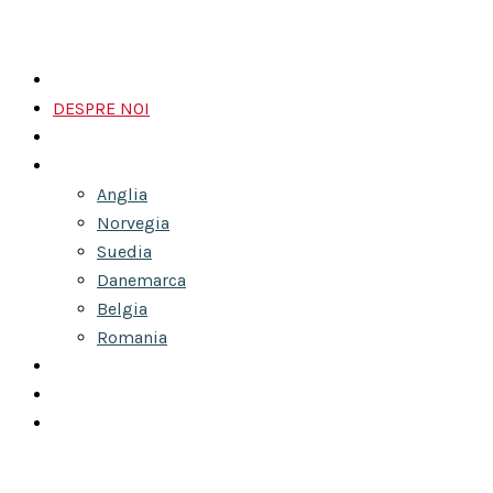
ACASĂ
DESPRE NOI
ANUNȚURI
TRANSPORT PERSOANE
Anglia
Norvegia
Suedia
Danemarca
Belgia
Romania
COLETE
ÎNCHIRIERI AUTOCARE
CONTACT