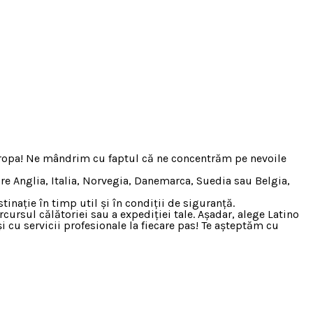
n Europa! Ne mândrim cu faptul că ne concentrăm pe nevoile
pre Anglia, Italia, Norvegia, Danemarca, Suedia sau Belgia,
inație în timp util și în condiții de siguranță.
cursul călătoriei sau a expediției tale. Așadar, alege Latino
i cu servicii profesionale la fiecare pas! Te așteptăm cu