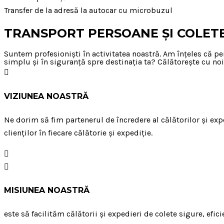
Transfer de la adresă la autocar cu microbuzul
TRANSPORT PERSOANE ȘI COLET
Suntem profesioniști în activitatea noastră. Am înțeles că pe
simplu și în siguranță spre destinația ta? Călătorește cu noi
VIZIUNEA NOASTRĂ
Ne dorim să fim partenerul de încredere al călătorilor și exp
clienților în fiecare călătorie și expediție.
MISIUNEA NOASTRĂ
este să facilităm călătorii și expedieri de colete sigure, efic