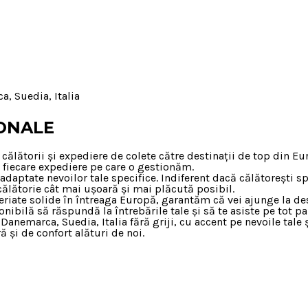
a, Suedia, Italia
IONALE
în călătorii și expediere de colete către destinații de top di
i fiecare expediere pe care o gestionăm.
adaptate nevoilor tale specifice. Indiferent dacă călătorești s
călătorie cât mai ușoară și mai plăcută posibil.
riate solide în întreaga Europă, garantăm că vei ajunge la dest
bilă să răspundă la întrebările tale și să te asiste pe tot par
anemarca, Suedia, Italia fără griji, cu accent pe nevoile tale ș
 și de confort alături de noi.