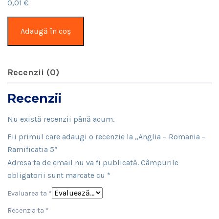
0,01
€
Cantitate
Adaugă în coș
Anglia
–
Romania
Recenzii (0)
–
Ramificatia
Recenzii
5
Nu există recenzii până acum.
Fii primul care adaugi o recenzie la „Anglia – Romania –
Ramificatia 5”
Adresa ta de email nu va fi publicată.
Câmpurile
obligatorii sunt marcate cu
*
Evaluarea ta
*
Recenzia ta
*