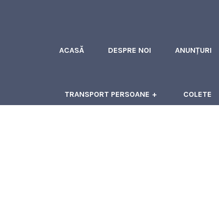
ACASĂ
DESPRE NOI
ANUNȚURI
TRANSPORT PERSOANE
COLETE
ÎNCHIRIERI AUTOCARE
CONTACT