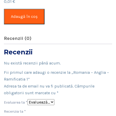
0,01
€
Cantitate
Adaugă în coș
Romania
–
Anglia
Recenzii (0)
–
Ramificatia
Recenzii
1
Nu există recenzii până acum.
Fii primul care adaugi o recenzie la „Romania – Anglia –
Ramificatia 1”
Adresa ta de email nu va fi publicată.
Câmpurile
obligatorii sunt marcate cu
*
Evaluarea ta
*
Recenzia ta
*