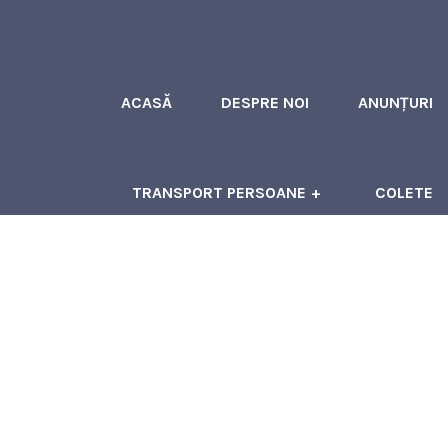
ACASĂ
DESPRE NOI
ANUNȚURI
TRANSPORT PERSOANE
COLETE
ÎNCHIRIERI AUTOCARE
CONTACT