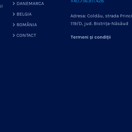
+40.756.911.428
DANEMARCA
i!
BELGIA
Adresa: Coldău, strada Princi
119/D, jud. Bistrița-Năsăud
ROMÂNIA
CONTACT
Termeni și condiții