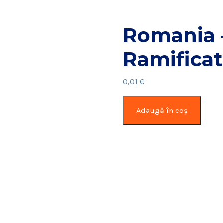
Romania –
Ramificat
0,01
€
Cantitate
Adaugă în coș
Romania
–
Anglia
–
Ramificatia
–
2