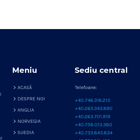
Meniu
Sediu central
ACASĂ
Telefoane:
i
DESPRE NOI
+40.746.316.213
+40.263.343.890
ANGLIA
+40.263.701.919
NORVEGIA
+40.758.013.380
SUEDIA
+40.733.843.834
și