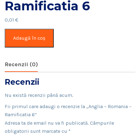
Ramificatia 6
0,01
€
Cantitate
Adaugă în coș
Anglia
–
Romania
Recenzii (0)
–
Ramificatia
Recenzii
6
Nu există recenzii până acum.
Fii primul care adaugi o recenzie la „Anglia – Romania –
Ramificatia 6”
Adresa ta de email nu va fi publicată.
Câmpurile
obligatorii sunt marcate cu
*