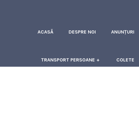
ACASĂ
DESPRE NOI
ANUNȚURI
TRANSPORT PERSOANE
COLETE
ÎNCHIRIERI AUTOCARE
CONTACT