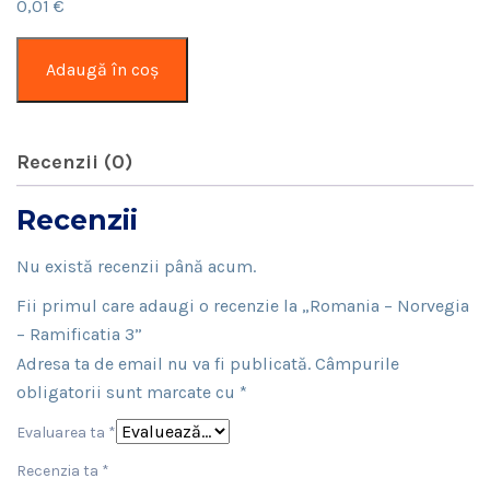
0,01
€
Cantitate
Adaugă în coș
Romania
–
Norvegia
Recenzii (0)
–
Ramificatia
Recenzii
3
Nu există recenzii până acum.
Fii primul care adaugi o recenzie la „Romania – Norvegia
– Ramificatia 3”
Adresa ta de email nu va fi publicată.
Câmpurile
obligatorii sunt marcate cu
*
Evaluarea ta
*
Recenzia ta
*