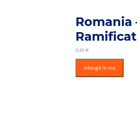
Romania –
Ramificat
0,01
€
Cantitate
Adaugă în coș
Romania
–
Anglia
–
Ramificatia
1