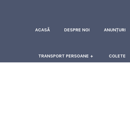
ACASĂ
DESPRE NOI
ANUNȚURI
TRANSPORT PERSOANE
COLETE
ÎNCHIRIERI AUTOCARE
CONTACT