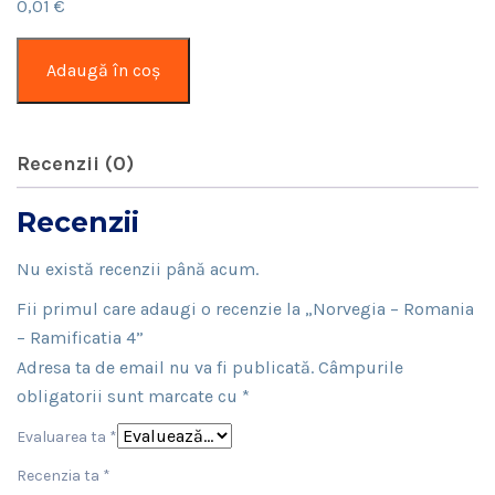
0,01
€
Cantitate
Adaugă în coș
Norvegia
–
Romania
Recenzii (0)
–
Ramificatia
Recenzii
4
Nu există recenzii până acum.
Fii primul care adaugi o recenzie la „Norvegia – Romania
– Ramificatia 4”
Adresa ta de email nu va fi publicată.
Câmpurile
obligatorii sunt marcate cu
*
Evaluarea ta
*
Recenzia ta
*