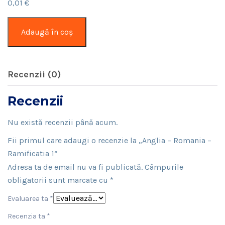
0,01
€
Cantitate
Adaugă în coș
Anglia
–
Romania
Recenzii (0)
–
Ramificatia
Recenzii
1
Nu există recenzii până acum.
Fii primul care adaugi o recenzie la „Anglia – Romania –
Ramificatia 1”
Adresa ta de email nu va fi publicată.
Câmpurile
obligatorii sunt marcate cu
*
Evaluarea ta
*
Recenzia ta
*