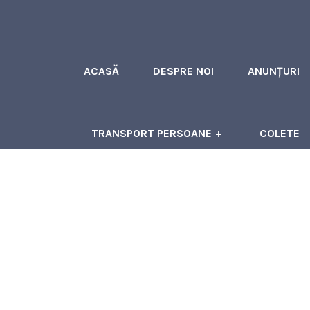
ACASĂ
DESPRE NOI
ANUNȚURI
TRANSPORT PERSOANE
COLETE
ÎNCHIRIERI AUTOCARE
CONTACT