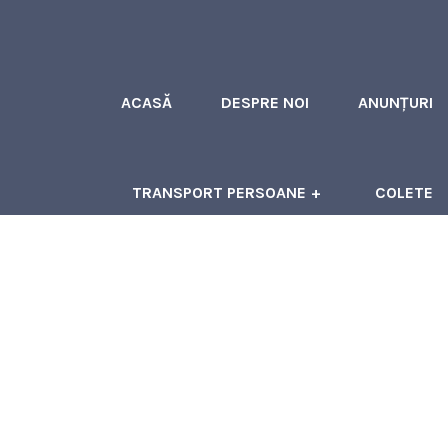
ACASĂ
DESPRE NOI
ANUNȚURI
TRANSPORT PERSOANE
COLETE
ÎNCHIRIERI AUTOCARE
CONTACT