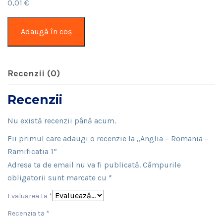
0,01
€
Cantitate
Adaugă în coș
Anglia
–
Romania
Recenzii (0)
–
Ramificatia
Recenzii
1
Nu există recenzii până acum.
Fii primul care adaugi o recenzie la „Anglia – Romania –
Ramificatia 1”
Adresa ta de email nu va fi publicată.
Câmpurile
obligatorii sunt marcate cu
*
Evaluarea ta
*
Recenzia ta
*