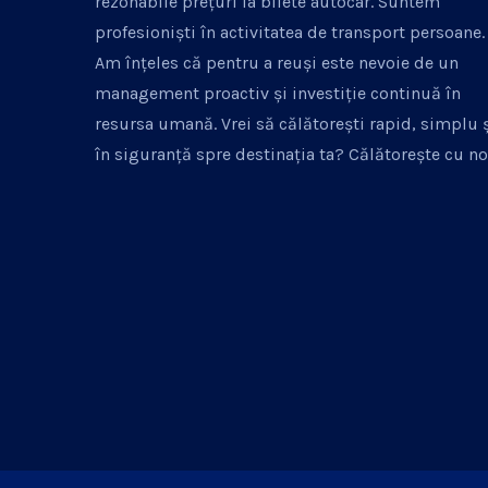
rezonabile prețuri la bilete autocar. Suntem
profesioniști în activitatea de transport persoane.
Am înțeles că pentru a reuși este nevoie de un
management proactiv și investiție continuă în
resursa umană. Vrei să călătorești rapid, simplu 
în siguranță spre destinația ta? Călătorește cu no