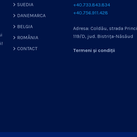
SUEDIA
+40.733.843.834
+40.756.911.428
DANEMARCA
BELGIA
Adresa: Coldău, strada Princi
și
119/D, jud. Bistrița-Năsăud
ROMÂNIA
i!
CONTACT
Termeni și condiții