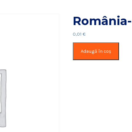
România-
0,01
€
Cantitate
Adaugă în coș
România-
Norvegia