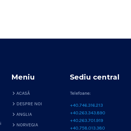
Meniu
Sediu central
ACASĂ
Telefoane:
DESPRE NOI
+40.746.316.213
+40.263.343.890
ANGLIA
+40.263.701.919
i
NORVEGIA
+40.758.013.380