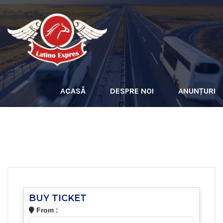
ACASĂ
DESPRE NOI
ANUNȚURI
TRANSPORT PERSOANE
COLETE
ÎNCHIRIERI AUTOCARE
CONTACT
BUY TICKET
From :