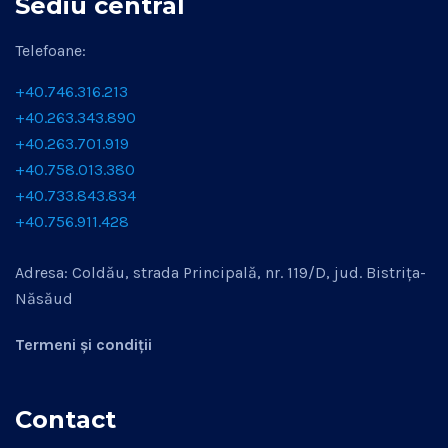
Sediu central
Telefoane:
+40.746.316.213
+40.263.343.890
+40.263.701.919
+40.758.013.380
+40.733.843.834
+40.756.911.428
Adresa: Coldău, strada Principală, nr. 119/D, jud. Bistrița-
Năsăud
Termeni și condiții
Contact