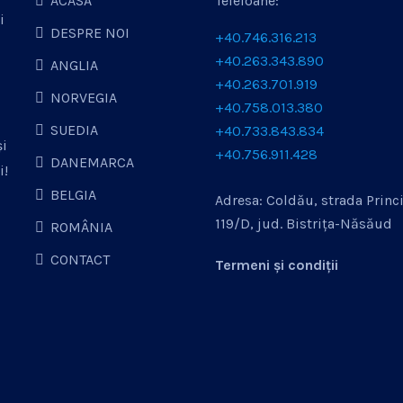
ACASĂ
Telefoane:
i
DESPRE NOI
+40.746.316.213
+40.263.343.890
ANGLIA
+40.263.701.919
NORVEGIA
+40.758.013.380
SUEDIA
+40.733.843.834
și
+40.756.911.428
DANEMARCA
i!
BELGIA
Adresa: Coldău, strada Princi
119/D, jud. Bistrița-Năsăud
ROMÂNIA
CONTACT
Termeni și condiții