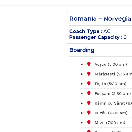
SĂ
DESPRE NOI
ANUNȚURI
TRANSPORT PERSOAN
Romania – Norvegia 
Coach Type :
AC
Passenger Capacity :
0
Boarding
Adjud (5:00 am)
Mărășești (5:15 am
Tișița (5:20 am)
Focșani (5:30 am)
Râmnicu Sărat (6:
Buzău (6:30 am)
Mizil (7:00 am)