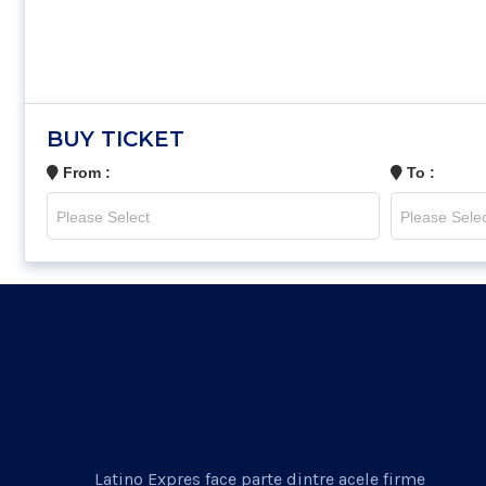
BUY TICKET
From :
To :
Latino Expres face parte dintre acele firme